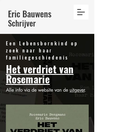
Eric Bauwens
Schrijver
Een Lebensbornkind op
zoek naar haar
familiegeschiedenis
Het verdriet van
Rosemarie
Alle info via de website van de
uitgever
.